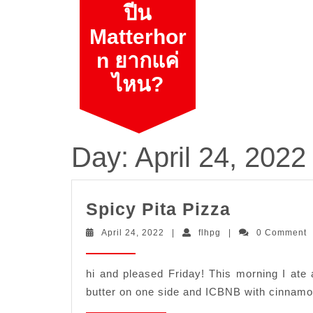
Skip
ปีน
to
Matterhor
content
n ยากแค่
ไหน?
Day:
April 24, 2022
Spicy
Spicy Pita Pizza
Pita
April
flhpg
April 24, 2022
|
flhpg
|
0 Comment
Pizza
24,
2022
hi and pleased Friday! This morning I ate 
butter on one side and ICBNB with cinnamon