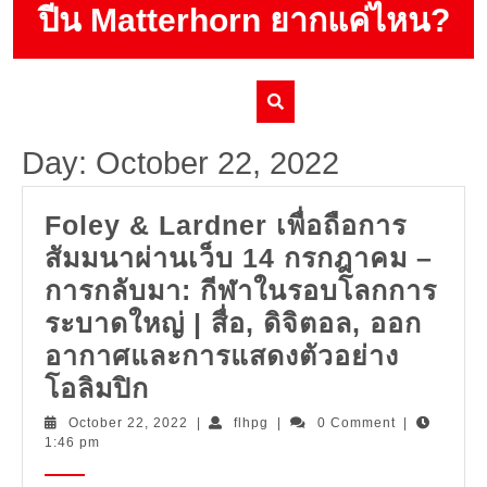
Skip
ปีน Matterhorn ยากแค่ไหน?
to
content
Day:
October 22, 2022
Foley & Lardner เพื่อถือการ
สัมมนาผ่านเว็บ 14 กรกฎาคม –
การกลับมา: กีฬาในรอบโลกการ
ระบาดใหญ่ | สื่อ, ดิจิตอล, ออก
อากาศและการแสดงตัวอย่าง
Foley
โอลิมปิก
&
October
flhpg
October 22, 2022
|
flhpg
|
0 Comment
|
22,
1:46 pm
Lardner
2022
เพื่อ