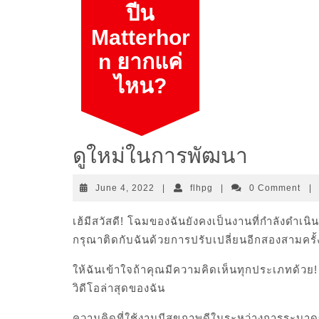
Skip
ปีน
to
Matterhor
content
n ยากแค่
ไหน?
ดูใหม่ในการพัฒนา
June
flhpg
June 4, 2022
|
flhpg
|
0 Comment
|
4,
2022
เฮ้มีสวัสดี! โฉมของฉันยังคงเป็นงานที่กำลังดำเนิ
กรุณาติดกับฉันด้วยการปรับเปลี่ยนอีกสองสามครั้
ให้ฉันเข้าใจถ้าคุณมีความคิดเห็นทุกประเภทด้วย!
วิดีโอล่าสุดของฉัน
ความคิดที่ใช้งานมีสุขภาพดีในระหว่างการระบา