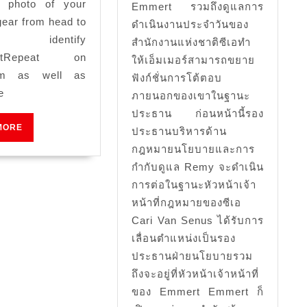
 photo of your
Emmert รวมถึงดูแลการ
หัวหน
flat
gear from head to
ดำเนินงานประจำวันของ
ตำรว
Runner
 identify
สำนักงานแห่งชาติซีเอทำ
ปฏิบัต
atRepeat on
as
ให้เอ็มเมอร์สามารถขยาย
ram as well as
การ
well
ฟังก์ชั่นการโต้ตอบ
e
ภายนอกของเขาในฐานะ
as
ประธาน ก่อนหน้านี้รอง
exactly
READ
MORE
ประธานบริหารด้าน
how
MORE
กฎหมายนโยบายและการ
to
กำกับดูแล Remy จะดำเนิน
get
การต่อในฐานะหัวหน้าเจ้า
a
หน้าที่กฎหมายของซีเอ
Cari Van Senus ได้รับการ
lot
เลื่อนตำแหน่งเป็นรอง
more
ประธานฝ่ายนโยบายรวม
Instagram
ถึงจะอยู่ที่หัวหน้าเจ้าหน้าที่
followers
ของ Emmert Emmert ก็