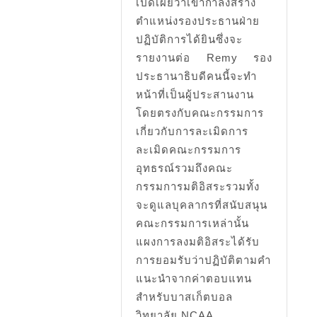
–
เปิดเผยว่าเขากำลังสร้าง
fun
ตำแหน่งรองประธานฝ่าย
Run
ปฏิบัติการได้ยินซึ่งจะ
รายงานต่อ Remy รอง
difficulty
ประธานาธิบดีคนนี้จะทำ
Day
หน้าที่เป็นผู้ประสานงาน
9
โดยตรงกับคณะกรรมการ
เกี่ยวกับการละเมิดการ
ละเมิดคณะกรรมการ
อุทธรณ์รวมถึงคณะ
กรรมการมติอิสระรวมทั้ง
จะดูแลบุคลากรที่สนับสนุน
คณะกรรมการเหล่านั้น
แผงการลงมติอิสระได้รับ
การยอมรับว่าปฏิบัติตามคำ
แนะนำจากค่าตอบแทน
สำหรับบาสเก็ตบอล
วิทยาลัย NCAA