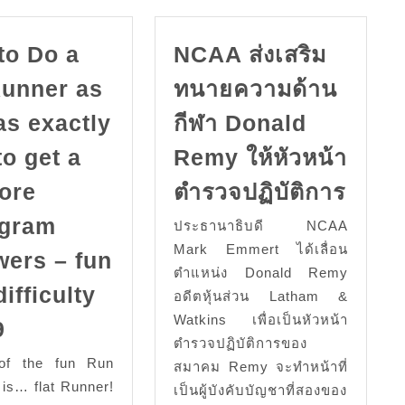
to Do a
NCAA ส่งเสริม
Runner as
ทนายความด้าน
as exactly
กีฬา Donald
o get a
Remy ให้หัวหน้า
NCA
ore
ตำรวจปฏิบัติการ
ส่ง
agram
ประธานาธิบดี NCAA
เสริม
Mark Emmert ได้เลื่อน
wers – fun
ทนาย
ตำแหน่ง Donald Remy
ด้าน
ifficulty
อดีตหุ้นส่วน Latham &
กีฬา
How
Watkins เพื่อเป็นหัวหน้า
9
ตำรวจปฏิบัติการของ
Dona
to
of the fun Run
สมาคม Remy จะทำหน้าที่
Rem
Do
y is… flat Runner!
เป็นผู้บังคับบัญชาที่สองของ
ให้
a