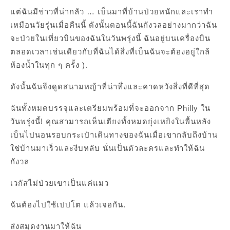
แต่ฉันมีข่าวที่น่ากลัว … เบ็นมาที่บ้านป่วยหนักและเราทำ
เหมือนวัยรุ่นเมื่อคืนนี้ ดังนั้นตอนนี้ฉันกังวลอย่างมากว่าฉัน
จะป่วยในเที่ยวบินของฉันในวันพรุ่งนี้ ฉันอยู่บนเครื่องบิน
ตลอดเวลาเช่นเดียวกับที่ฉันได้สิ่งที่เบ็นฉันจะต้องอยู่ใกล้
ห้องน้ำในทุก ๆ ครั้ง ).
ดังนั้นฉันจึงดูดสนามหญ้าที่น่าทึ่งและคาดหวังสิ่งที่ดีที่สุด
ฉันทั้งหมดบรรจุและเตรียมพร้อมที่จะออกจาก Philly ใน
วันพรุ่งนี้! คุณสามารถเห็นเตียงทั้งหมดยุ่งเหยิงในพื้นหลัง
เบ็นไปนอนรอบกระเป๋าเดินทางของฉันเมื่อเขากลับถึงบ้าน
ใช่บ้านมาเร็วและงีบหลับ นั่นเป็นตัวละครและทำให้ฉัน
กังวล
เวกัสไม่ป่วยเขาเป็นแค่แมว
ฉันต้องไปใช้เปปโต แล้วเจอกัน.
ส่งสมุดงานมาให้ฉัน