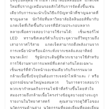
ปัจจุบันที่สุดมาจากมหาวิทยาลัยอิลลินอยส์ แกดเจ็ต
ใหม่ที่ปรากฏเหมือนรอยสักได้รับการจัดตั้งขึ้นเช่น
เดียวกับการแนะนำเป็นวิธีแก้ปัญหาผิวที่ชาญฉลาดที่
ชาญฉลาด นักวิจัยที่มหาวิทยาลัยอิลลินอยส์ที่มากับ
แกดเจ็ตที่เกิดขึ้นกับวงจรที่มีส่วนประกอบหลาก
หลายเพื่อตรวจสอบว่าอาจใช้งานได้: เซ็นเซอร์ไฟ
LED ทรานซิสเตอร์ตัวเก็บประจุความถี่วิทยุรวมถึง
เสาอากาศไร้สาย แกดเจ็ตสามารถดึงพลังงานจาก
การเหนี่ยวนำหรือแม้กระทั่งจากเซลล์แสงอาทิตย์
ขนาดเล็ก! รัฐนักประดิษฐ์ที่พวกเขาอาจใช้สำหรับ
การใช้งานทางการแพทย์ที่แตกต่างกันโดยเฉพาะ
เซ็นเซอร์ที่หัวใจหน้าจอเช่นเดียวกับกิจกรรมมวล
กล้ามเนื้อซึ่งปัจจุบันต้องการเจลนำไฟฟ้าและ / หรือ
อุปกรณ์ขนาดใหญ่พอสมควร ในการตรวจสอบว่า
พวกเขากำหนดกิจกรรมไฟฟ้าที่สร้างขึ้นโดยหัวใจ
สมองรวมถึงกล้ามเนื้อโครงร่างข้อมูลบางอย่างจะถูก
รายงานในวิทยาศาสตร์ คุณสามารถดูวิดีโอของ
นวัตกรรมด้านล่าง นวัตกรรมที่ยอดเยี่ยมที่ยอดเยี่ยม