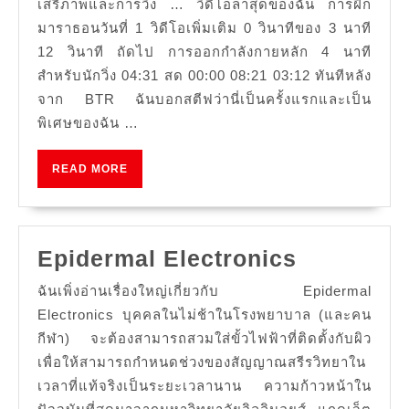
และ
เสรีภาพและการวิ่ง … วิดีโอล่าสุดของฉัน การฝึก
มาราธอนวันที่ 1 วิดีโอเพิ่มเติม 0 วินาทีของ 3 นาที
เป็น
12 วินาที ถัดไป การออกกำลังกายหลัก 4 นาที
วง
สำหรับนักวิ่ง 04:31 สด 00:00 08:21 03:12 ทันทีหลัง
ดนตรี
จาก BTR ฉันบอกสตีฟว่านี่เป็นครั้งแรกและเป็น
ขนาด
พิเศษของฉัน …
ใหญ่
READ
READ MORE
MORE
Epiderma
Epidermal Electronics
Electroni
ฉันเพิ่งอ่านเรื่องใหญ่เกี่ยวกับ Epidermal
Electronics บุคคลในไม่ช้าในโรงพยาบาล (และคน
กีฬา) จะต้องสามารถสวมใส่ขั้วไฟฟ้าที่ติดตั้งกับผิว
เพื่อให้สามารถกำหนดช่วงของสัญญาณสรีรวิทยาใน
เวลาที่แท้จริงเป็นระยะเวลานาน ความก้าวหน้าใน