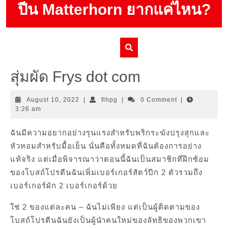
Skip
ปีน Matterhorn ยากแค่ไหน?
to
content
สุ่มผัด Frys dot com
August
flhpg
August 10, 2022
|
flhpg
|
0 Comment
|
10,
3:26 am
2022
ฉันมีความอยากอย่างรุนแรงสำหรับพริกระฆังปรุงสุกและ
หัวหอมสำหรับมื้อเย็น นั่นคือทั้งหมดที่ฉันต้องการอย่าง
แท้จริง แต่เมื่อพิจารณาว่าตอนนี้ฉันเป็นสมาชิกที่ฝึกซ้อม
ของโบสถ์โปรตีนฉันเพิ่มเบอร์เกอร์สัตว์ปีก 2 ตัวรวมถึง
เบอร์เกอร์ผัก 2 เบอร์เกอร์ด้วย
ใช่ 2 ของแต่ละคน – ฉันไม่เพียง แต่เป็นผู้ติดตามของ
โบสถ์โปรตีนฉันยังเป็นผู้นำคนใหม่ของลัทธิของพวกเขา