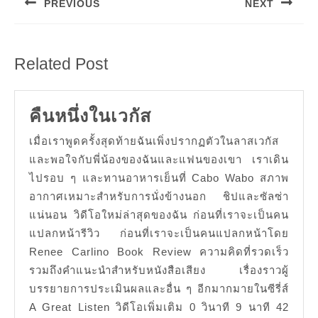
PREVIOUS
NEXT
Previous
Next
post:
post:
Related Post
คืน
คืนหนึ่งในเวกัส
หนึ่ง
เมื่อเราพูดครั้งสุดท้ายฉันเพิ่งปรากฏตัวในลาสเวกัส
ใน
และพอใจกับพี่น้องของฉันและแฟนของเขา เราเดิน
เวกั
ไปรอบ ๆ และทานอาหารเย็นที่ Cabo Wabo สภาพ
อากาศเหมาะสำหรับการนั่งข้างนอก ชิปและซัลซ่า
ส
แน่นอน วิดีโอใหม่ล่าสุดของฉัน ก่อนที่เราจะเป็นคน
แปลกหน้ารีวิว ก่อนที่เราจะเป็นคนแปลกหน้าโดย
Renee Carlino Book Review ความคิดที่รวดเร็ว
รวมถึงคำแนะนำสำหรับหนังสือเสียง เรื่องราวผู้
บรรยายการประเมินผลและอื่น ๆ อีกมากมายในซีรี่ส์
A Great Listen วิดีโอเพิ่มเติม 0 วินาที 9 นาที 42