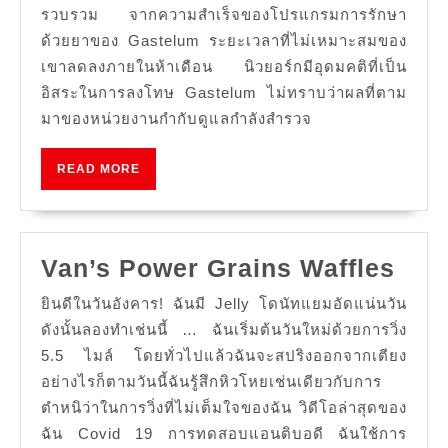
สำหรับ
รวบรวม จากความสำเร็จของโปรแกรมการรักษา
การ
ด้วยยาของ Gastelum ระยะเวลาที่ไม่เหมาะสมของ
ละเมิด
เขาลดลงภายในห้าเดือน นิวยอร์กมีอุดมคติที่เป็น
อิสระในการลงโทษ Gastelum ไม่ทราบว่าผลที่ตาม
กัญชา
มาของหน่วยงานกำกับดูแลกำลังสำรวจ
ครั้ง
ที่
READ
READ MORE
สอง
MORE
Van
Van’s Power Grains Waffles
Pow
ยินดีในวันอังคาร! ฉันมี Jelly โดนัทแยมอัดแน่นวัน
Gra
ดังนั้นลองทำเช่นนี้ … ฉันเริ่มต้นวันใหม่ด้วยการวิ่ง
Waf
5.5 ไมล์ โดยทั่วไปแล้วฉันจะสปริงออกจากเตียง
อย่างไรก็ตามวันนี้ฉันรู้สึกหิวโหยเช่นเดียวกับการ
ตำหนิว่าในการวิ่งที่ไม่เต็มใจของฉัน วิดีโอล่าสุดของ
ฉัน Covid 19 การทดสอบแอนติบอดี ฉันใช้การ